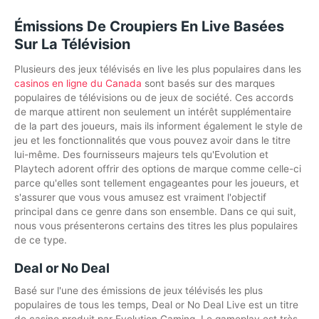
Émissions De Croupiers En Live Basées
Sur La Télévision
Plusieurs des jeux télévisés en live les plus populaires dans les
casinos en ligne du Canada
sont basés sur des marques
populaires de télévisions ou de jeux de société. Ces accords
de marque attirent non seulement un intérêt supplémentaire
de la part des joueurs, mais ils informent également le style de
jeu et les fonctionnalités que vous pouvez avoir dans le titre
lui-même. Des fournisseurs majeurs tels qu'Evolution et
Playtech adorent offrir des options de marque comme celle-ci
parce qu'elles sont tellement engageantes pour les joueurs, et
s'assurer que vous vous amusez est vraiment l'objectif
principal dans ce genre dans son ensemble. Dans ce qui suit,
nous vous présenterons certains des titres les plus populaires
de ce type.
Deal or No Deal
Basé sur l'une des émissions de jeux télévisés les plus
populaires de tous les temps, Deal or No Deal Live est un titre