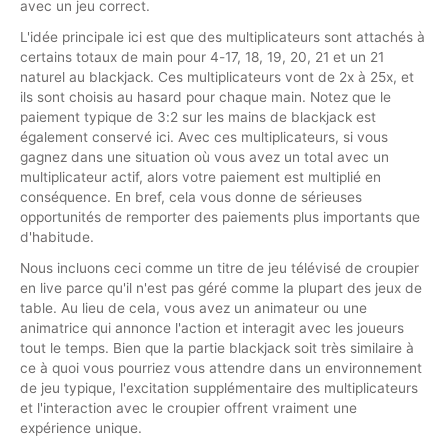
avec un jeu correct.
L'idée principale ici est que des multiplicateurs sont attachés à
certains totaux de main pour 4-17, 18, 19, 20, 21 et un 21
naturel au blackjack. Ces multiplicateurs vont de 2x à 25x, et
ils sont choisis au hasard pour chaque main. Notez que le
paiement typique de 3:2 sur les mains de blackjack est
également conservé ici. Avec ces multiplicateurs, si vous
gagnez dans une situation où vous avez un total avec un
multiplicateur actif, alors votre paiement est multiplié en
conséquence. En bref, cela vous donne de sérieuses
opportunités de remporter des paiements plus importants que
d'habitude.
Nous incluons ceci comme un titre de jeu télévisé de croupier
en live parce qu'il n'est pas géré comme la plupart des jeux de
table. Au lieu de cela, vous avez un animateur ou une
animatrice qui annonce l'action et interagit avec les joueurs
tout le temps. Bien que la partie blackjack soit très similaire à
ce à quoi vous pourriez vous attendre dans un environnement
de jeu typique, l'excitation supplémentaire des multiplicateurs
et l'interaction avec le croupier offrent vraiment une
expérience unique.