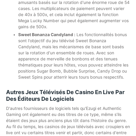
amusants basés sur la rotation d'une énorme roue de 54
cases. Les multiplicateurs de paiement peuvent varier
de 40x à 500x, et cela inclut également la fonction
Mega Lucky Number qui peut également augmenter vos
gains de 500x.
Sweet Bonanza Candyland :
Les fonctionnalités bonus
sont l'objectif du jeu télévisé Sweet Bonanza
Candyland, mais les mécanismes de base sont basés
sur la rotation d'un ensemble de roues. Avec son
apparence de merveille de bonbons et des tenues
thématiques pour leurs hôtes, vous pouvez atteindre les
positions Sugar Bomb, Bubble Surprise, Candy Drop ou
Sweet Spins pour atterrir leurs tours bonus respectifs.
Autres Jeux Télévisés De Casino En Live Par
Des Éditeurs De Logiciels
D'autres fournisseurs de logiciels tels qu'Ezugi et Authentic
Gaming ont également eu des titres de ce type, même s'ils
étaient des jeux plus anciens plus tôt dans l'histoire du genre.
Au fil du temps, les casinos de jeux télévisés avec croupiers en
live ont vu certains titres venir et partir, donc certains d'entre