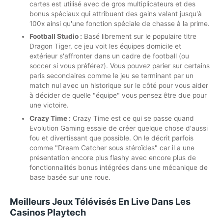
cartes est utilisé avec de gros multiplicateurs et des
bonus spéciaux qui attribuent des gains valant jusqu'à
100x ainsi qu'une fonction spéciale de chasse à la prime.
Football Studio :
Basé librement sur le populaire titre
Dragon Tiger, ce jeu voit les équipes domicile et
extérieur s'affronter dans un cadre de football (ou
soccer si vous préférez). Vous pouvez parier sur certains
paris secondaires comme le jeu se terminant par un
match nul avec un historique sur le côté pour vous aider
à décider de quelle "équipe" vous pensez être due pour
une victoire.
Crazy Time :
Crazy Time est ce qui se passe quand
Evolution Gaming essaie de créer quelque chose d'aussi
fou et divertissant que possible. On le décrit parfois
comme "Dream Catcher sous stéroïdes" car il a une
présentation encore plus flashy avec encore plus de
fonctionnalités bonus intégrées dans une mécanique de
base basée sur une roue.
Meilleurs Jeux Télévisés En Live Dans Les
Casinos Playtech