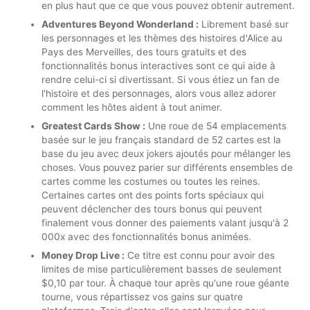
en plus haut que ce que vous pouvez obtenir autrement.
Adventures Beyond Wonderland :
Librement basé sur
les personnages et les thèmes des histoires d'Alice au
Pays des Merveilles, des tours gratuits et des
fonctionnalités bonus interactives sont ce qui aide à
rendre celui-ci si divertissant. Si vous étiez un fan de
l'histoire et des personnages, alors vous allez adorer
comment les hôtes aident à tout animer.
Greatest Cards Show :
Une roue de 54 emplacements
basée sur le jeu français standard de 52 cartes est la
base du jeu avec deux jokers ajoutés pour mélanger les
choses. Vous pouvez parier sur différents ensembles de
cartes comme les costumes ou toutes les reines.
Certaines cartes ont des points forts spéciaux qui
peuvent déclencher des tours bonus qui peuvent
finalement vous donner des paiements valant jusqu'à 2
000x avec des fonctionnalités bonus animées.
Money Drop Live :
Ce titre est connu pour avoir des
limites de mise particulièrement basses de seulement
$0,10 par tour. À chaque tour après qu'une roue géante
tourne, vous répartissez vos gains sur quatre