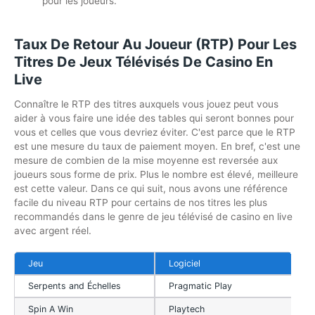
pour les joueurs.
Taux De Retour Au Joueur (RTP) Pour Les
Titres De Jeux Télévisés De Casino En
Live
Connaître le RTP des titres auxquels vous jouez peut vous
aider à vous faire une idée des tables qui seront bonnes pour
vous et celles que vous devriez éviter. C'est parce que le RTP
est une mesure du taux de paiement moyen. En bref, c'est une
mesure de combien de la mise moyenne est reversée aux
joueurs sous forme de prix. Plus le nombre est élevé, meilleure
est cette valeur. Dans ce qui suit, nous avons une référence
facile du niveau RTP pour certains de nos titres les plus
recommandés dans le genre de jeu télévisé de casino en live
avec argent réel.
Jeu
Logiciel
R
Serpents and Échelles
Pragmatic Play
9
Spin A Win
Playtech
9