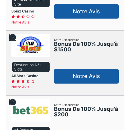
Site
Notre Avis
Spinz Casino
Notre Avis
8
Offre D'Inscription
Bonus De 100% Jusqu’à
$1500
Destination N°1
Slots
Notre Avis
All Slots Casino
Notre Avis
9
Offre D'Inscription
Bonus De 100% Jusqu'à
$200
#1 Retraits