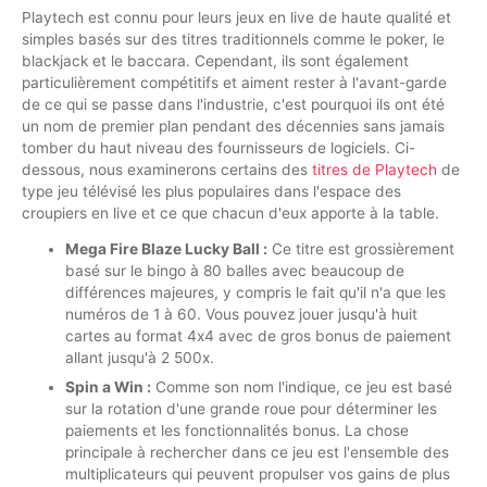
Playtech est connu pour leurs jeux en live de haute qualité et
simples basés sur des titres traditionnels comme le poker, le
blackjack et le baccara. Cependant, ils sont également
particulièrement compétitifs et aiment rester à l'avant-garde
de ce qui se passe dans l'industrie, c'est pourquoi ils ont été
un nom de premier plan pendant des décennies sans jamais
tomber du haut niveau des fournisseurs de logiciels. Ci-
dessous, nous examinerons certains des
titres de Playtech
de
type jeu télévisé les plus populaires dans l'espace des
croupiers en live et ce que chacun d'eux apporte à la table.
Mega Fire Blaze Lucky Ball :
Ce titre est grossièrement
basé sur le bingo à 80 balles avec beaucoup de
différences majeures, y compris le fait qu'il n'a que les
numéros de 1 à 60. Vous pouvez jouer jusqu'à huit
cartes au format 4x4 avec de gros bonus de paiement
allant jusqu'à 2 500x.
Spin a Win :
Comme son nom l'indique, ce jeu est basé
sur la rotation d'une grande roue pour déterminer les
paiements et les fonctionnalités bonus. La chose
principale à rechercher dans ce jeu est l'ensemble des
multiplicateurs qui peuvent propulser vos gains de plus