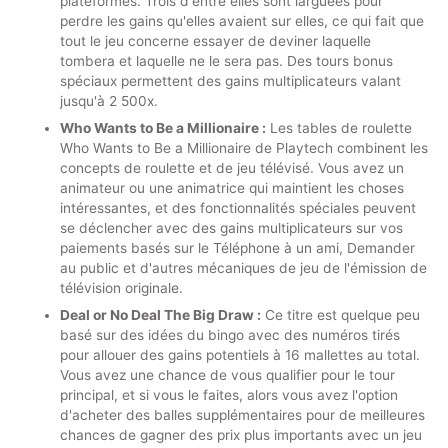
plateformes. Trois d'entre elles sont larguées pour
perdre les gains qu'elles avaient sur elles, ce qui fait que
tout le jeu concerne essayer de deviner laquelle
tombera et laquelle ne le sera pas. Des tours bonus
spéciaux permettent des gains multiplicateurs valant
jusqu'à 2 500x.
Who Wants to Be a Millionaire :
Les tables de roulette
Who Wants to Be a Millionaire de Playtech combinent les
concepts de roulette et de jeu télévisé. Vous avez un
animateur ou une animatrice qui maintient les choses
intéressantes, et des fonctionnalités spéciales peuvent
se déclencher avec des gains multiplicateurs sur vos
paiements basés sur le Téléphone à un ami, Demander
au public et d'autres mécaniques de jeu de l'émission de
télévision originale.
Deal or No Deal The Big Draw :
Ce titre est quelque peu
basé sur des idées du bingo avec des numéros tirés
pour allouer des gains potentiels à 16 mallettes au total.
Vous avez une chance de vous qualifier pour le tour
principal, et si vous le faites, alors vous avez l'option
d'acheter des balles supplémentaires pour de meilleures
chances de gagner des prix plus importants avec un jeu