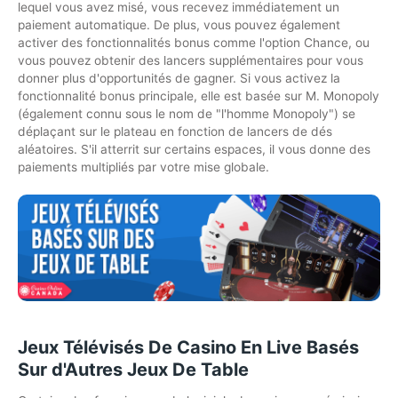
lequel vous avez misé, vous recevez immédiatement un
paiement automatique. De plus, vous pouvez également
activer des fonctionnalités bonus comme l'option Chance, ou
vous pouvez obtenir des lancers supplémentaires pour vous
donner plus d'opportunités de gagner. Si vous activez la
fonctionnalité bonus principale, elle est basée sur M. Monopoly
(également connu sous le nom de "l'homme Monopoly") se
déplaçant sur le plateau en fonction de lancers de dés
aléatoires. S'il atterrit sur certains espaces, il vous donne des
paiements multipliés par votre mise globale.
Jeux Télévisés De Casino En Live Basés
Sur d'Autres Jeux De Table