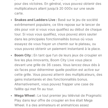
pour des victoires. En général, vous pouvez obtenir des
multiplicateurs allant jusqu'à 20 000x sur une seule
carte.
Snakes and Ladders Live :
Basé sur le jeu de société
extrêmement populaire, ce titre repose sur le lancer de
dés pour voir si vous vous qualifiez au début de chaque
tour. Si vous vous qualifiez, vous pouvez alors sauter
dans les principales fonctionnalités bonus où vous
essayez de vous frayer un chemin sur le plateau, ou
vous pouvez obtenir un paiement instantané à la place.
Boom City :
En tant que l'un de leurs jeux de croupier en
live les plus innovants, Boom City Live vous place
devant une grille de 36 cases. Vous lancez deux dés à
six faces pour déterminer quelle position est active sur
cette grille. Vous pouvez atterrir des multiplicateurs, des
gains instantanés et des fonctionnalités bonus.
Alternativement, vous pouvez frapper une case de
faillite qui met fin au tour.
Mega Wheel :
Le tout premier jeu télévisé de Pragmatic
Play dans leur offre de croupier en live était Mega
Wheel. Il a des animateurs et animatrices assez