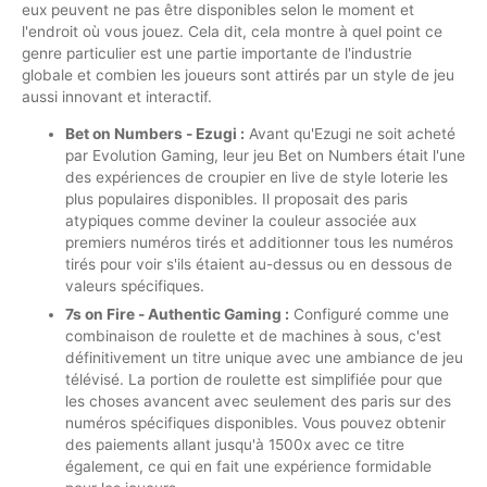
eux peuvent ne pas être disponibles selon le moment et
l'endroit où vous jouez. Cela dit, cela montre à quel point ce
genre particulier est une partie importante de l'industrie
globale et combien les joueurs sont attirés par un style de jeu
aussi innovant et interactif.
Bet on Numbers - Ezugi :
Avant qu'Ezugi ne soit acheté
par Evolution Gaming, leur jeu Bet on Numbers était l'une
des expériences de croupier en live de style loterie les
plus populaires disponibles. Il proposait des paris
atypiques comme deviner la couleur associée aux
premiers numéros tirés et additionner tous les numéros
tirés pour voir s'ils étaient au-dessus ou en dessous de
valeurs spécifiques.
7s on Fire - Authentic Gaming :
Configuré comme une
combinaison de roulette et de machines à sous, c'est
définitivement un titre unique avec une ambiance de jeu
télévisé. La portion de roulette est simplifiée pour que
les choses avancent avec seulement des paris sur des
numéros spécifiques disponibles. Vous pouvez obtenir
des paiements allant jusqu'à 1500x avec ce titre
également, ce qui en fait une expérience formidable