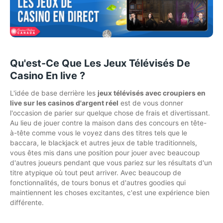
Qu'est-Ce Que Les Jeux Télévisés De
Casino En live ?
L'idée de base derrière les
jeux télévisés avec croupiers en
live sur les casinos d'argent réel
est de vous donner
l'occasion de parier sur quelque chose de frais et divertissant.
Au lieu de jouer contre la maison dans des concours en tête-
à-tête comme vous le voyez dans des titres tels que le
baccara, le blackjack et autres jeux de table traditionnels,
vous êtes mis dans une position pour jouer avec beaucoup
d'autres joueurs pendant que vous pariez sur les résultats d'un
titre atypique où tout peut arriver. Avec beaucoup de
fonctionnalités, de tours bonus et d'autres goodies qui
maintiennent les choses excitantes, c'est une expérience bien
différente.