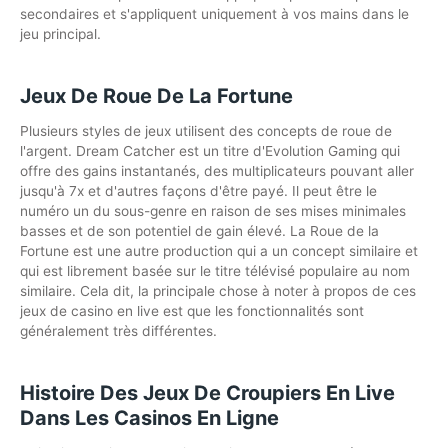
secondaires et s'appliquent uniquement à vos mains dans le
jeu principal.
Jeux De Roue De La Fortune
Plusieurs styles de jeux utilisent des concepts de roue de
l'argent. Dream Catcher est un titre d'Evolution Gaming qui
offre des gains instantanés, des multiplicateurs pouvant aller
jusqu'à 7x et d'autres façons d'être payé. Il peut être le
numéro un du sous-genre en raison de ses mises minimales
basses et de son potentiel de gain élevé. La Roue de la
Fortune est une autre production qui a un concept similaire et
qui est librement basée sur le titre télévisé populaire au nom
similaire. Cela dit, la principale chose à noter à propos de ces
jeux de casino en live est que les fonctionnalités sont
généralement très différentes.
Histoire Des Jeux De Croupiers En Live
Dans Les Casinos En Ligne