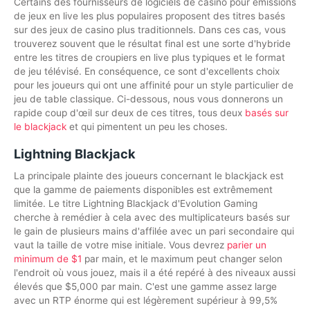
Certains des fournisseurs de logiciels de casino pour émissions
de jeux en live les plus populaires proposent des titres basés
sur des jeux de casino plus traditionnels. Dans ces cas, vous
trouverez souvent que le résultat final est une sorte d'hybride
entre les titres de croupiers en live plus typiques et le format
de jeu télévisé. En conséquence, ce sont d'excellents choix
pour les joueurs qui ont une affinité pour un style particulier de
jeu de table classique. Ci-dessous, nous vous donnerons un
rapide coup d'œil sur deux de ces titres, tous deux
basés sur
le blackjack
et qui pimentent un peu les choses.
Lightning Blackjack
La principale plainte des joueurs concernant le blackjack est
que la gamme de paiements disponibles est extrêmement
limitée. Le titre Lightning Blackjack d'Evolution Gaming
cherche à remédier à cela avec des multiplicateurs basés sur
le gain de plusieurs mains d'affilée avec un pari secondaire qui
vaut la taille de votre mise initiale. Vous devrez
parier un
minimum de $1
par main, et le maximum peut changer selon
l'endroit où vous jouez, mais il a été repéré à des niveaux aussi
élevés que $5,000 par main. C'est une gamme assez large
avec un RTP énorme qui est légèrement supérieur à 99,5%