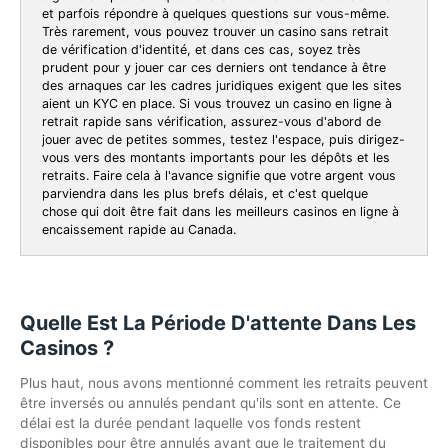
et parfois répondre à quelques questions sur vous-même.
Très rarement, vous pouvez trouver un casino sans retrait
de vérification d'identité, et dans ces cas, soyez très
prudent pour y jouer car ces derniers ont tendance à être
des arnaques car les cadres juridiques exigent que les sites
aient un KYC en place. Si vous trouvez un casino en ligne à
retrait rapide sans vérification, assurez-vous d'abord de
jouer avec de petites sommes, testez l'espace, puis dirigez-
vous vers des montants importants pour les dépôts et les
retraits. Faire cela à l'avance signifie que votre argent vous
parviendra dans les plus brefs délais, et c'est quelque
chose qui doit être fait dans les meilleurs casinos en ligne à
encaissement rapide au Canada.
Quelle Est La Période D'attente Dans Les
Casinos ?
Plus haut, nous avons mentionné comment les retraits peuvent
être inversés ou annulés pendant qu'ils sont en attente. Ce
délai est la durée pendant laquelle vos fonds restent
disponibles pour être annulés avant que le traitement du