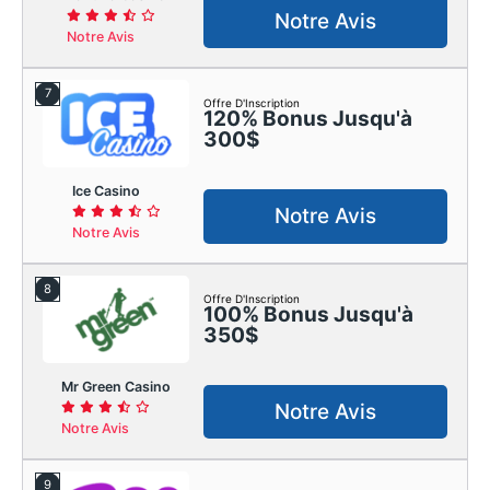
Notre Avis
Notre Avis
7
Offre D'Inscription
120% Bonus Jusqu'à
300$
Ice Casino
Notre Avis
Notre Avis
8
Offre D'Inscription
100% Bonus Jusqu'à
350$
Mr Green Casino
Notre Avis
Notre Avis
9