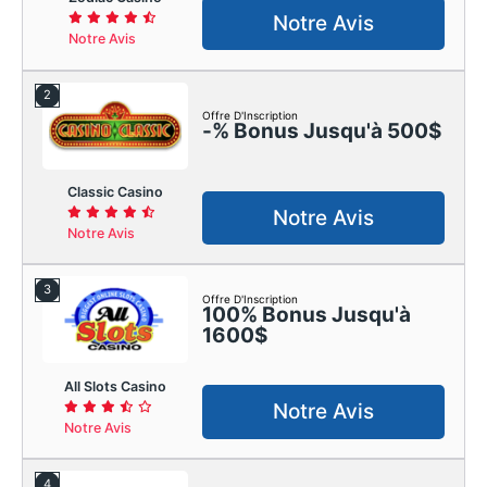
Notre Avis
Notre Avis
2
Offre D'Inscription
-% Bonus Jusqu'à 500$
Classic Casino
Notre Avis
Notre Avis
3
Offre D'Inscription
100% Bonus Jusqu'à
1600$
All Slots Casino
Notre Avis
Notre Avis
4