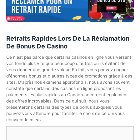
Retraits Rapides Lors De La Réclamation
De Bonus De Casino
Ce n'est pas parce que certains casinos en ligne vous versent
vos fonds plus vite que beaucoup d'autres qu'ils évitent de
vous donner une grande valeur. En fait, vous pouvez gagner
d'énormes bonus et d'autres types de promotions grâce à ces
sites. D'après nos examens approfondis, nous avons souvent
constaté que certains des casinos en ligne proposant les
paiements les plus rapides au Canada accordent également
des offres incroyables. Dans ce qui suit, nous vous
présenterons certains des types de bonus auxquels vous
pouvez vous attendre pour faciliter le choix de ce qui vous
convient le mieux.