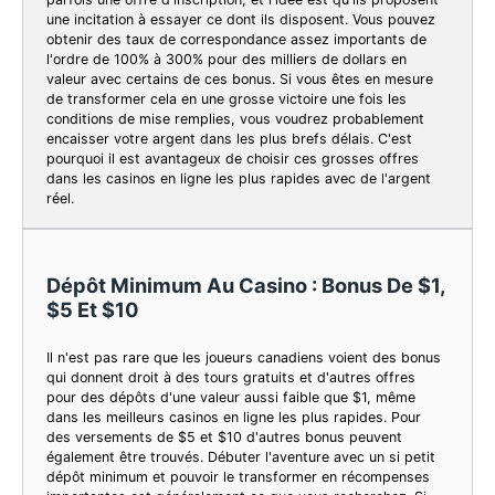
une incitation à essayer ce dont ils disposent. Vous pouvez
obtenir des taux de correspondance assez importants de
l'ordre de 100% à 300% pour des milliers de dollars en
valeur avec certains de ces bonus. Si vous êtes en mesure
de transformer cela en une grosse victoire une fois les
conditions de mise remplies, vous voudrez probablement
encaisser votre argent dans les plus brefs délais. C'est
pourquoi il est avantageux de choisir ces grosses offres
dans les casinos en ligne les plus rapides avec de l'argent
réel.
Dépôt Minimum Au Casino : Bonus De $1,
$5 Et $10
Il n'est pas rare que les joueurs canadiens voient des bonus
qui donnent droit à des tours gratuits et d'autres offres
pour des dépôts d'une valeur aussi faible que $1, même
dans les meilleurs casinos en ligne les plus rapides. Pour
des versements de $5 et $10 d'autres bonus peuvent
également être trouvés. Débuter l'aventure avec un si petit
dépôt minimum et pouvoir le transformer en récompenses