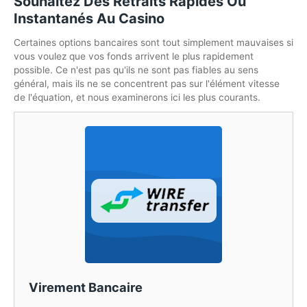
Souhaitez Des Retraits Rapides Ou
Instantanés Au Casino
Certaines options bancaires sont tout simplement mauvaises si
vous voulez que vos fonds arrivent le plus rapidement
possible. Ce n'est pas qu'ils ne sont pas fiables au sens
général, mais ils ne se concentrent pas sur l'élément vitesse
de l'équation, et nous examinerons ici les plus courants.
Virement Bancaire