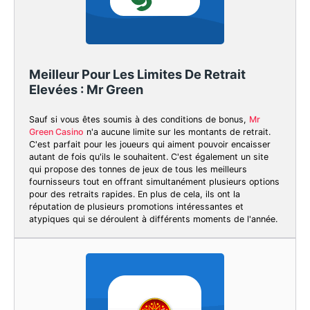
Meilleur Pour Les Limites De Retrait
Elevées : Mr Green
Sauf si vous êtes soumis à des conditions de bonus,
Mr
Green Casino
n'a aucune limite sur les montants de retrait.
C'est parfait pour les joueurs qui aiment pouvoir encaisser
autant de fois qu'ils le souhaitent. C'est également un site
qui propose des tonnes de jeux de tous les meilleurs
fournisseurs tout en offrant simultanément plusieurs options
pour des retraits rapides. En plus de cela, ils ont la
réputation de plusieurs promotions intéressantes et
atypiques qui se déroulent à différents moments de l'année.