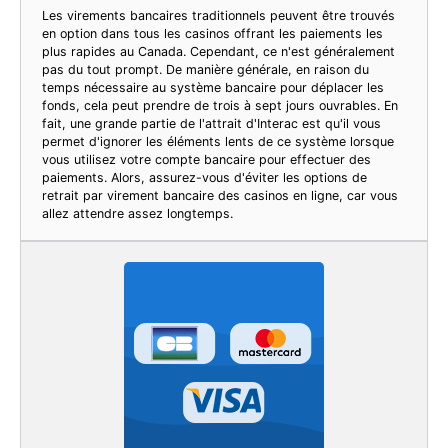
Les virements bancaires traditionnels peuvent être trouvés
en option dans tous les casinos offrant les paiements les
plus rapides au Canada. Cependant, ce n'est généralement
pas du tout prompt. De manière générale, en raison du
temps nécessaire au système bancaire pour déplacer les
fonds, cela peut prendre de trois à sept jours ouvrables. En
fait, une grande partie de l'attrait d'Interac est qu'il vous
permet d'ignorer les éléments lents de ce système lorsque
vous utilisez votre compte bancaire pour effectuer des
paiements. Alors, assurez-vous d'éviter les options de
retrait par virement bancaire des casinos en ligne, car vous
allez attendre assez longtemps.