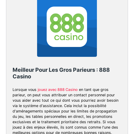
Meilleur Pour Les Gros Parieurs : 888
Casino
Lorsque vous
jouez avec 888 Casino
en tant que gros
parieur, on peut vous attribuer un contact personnel pour
vous aider avec tout ce qui dont vous pourriez avoir besoin
via le système d'assistance. Cela inclut la possibilité
d'aménagements spéciaux pour les limites de propagation
du jeu, les tables personnelles en direct, les promotions
exclusives et le traitement prioritaire des retraits. Si vous
jouez à des enjeux élevés, ils sont connus comme l'une des
meilleures options pour de nombreuses bonnes raisons.