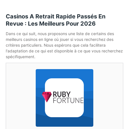
Casinos A Retrait Rapide Passés En
Revue : Les Meilleurs Pour 2026
Dans ce qui suit, nous proposons une liste de certains des
meilleurs casinos en ligne où jouer si vous recherchez des
critères particuliers. Nous espérons que cela facilitera
l'adaptation de ce qui est disponible à ce que vous recherchez
spécifiquement.