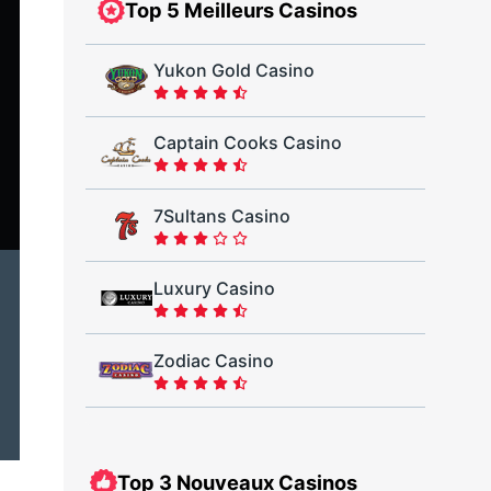
Top 5 Meilleurs Casinos
Yukon Gold Casino
Captain Cooks Casino
7Sultans Casino
Luxury Casino
Zodiac Casino
Top 3 Nouveaux Casinos