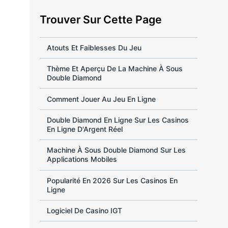
Trouver Sur Cette Page
Atouts Et Faiblesses Du Jeu
Thème Et Aperçu De La Machine À Sous
Double Diamond
Comment Jouer Au Jeu En Ligne
Double Diamond En Ligne Sur Les Casinos
En Ligne D'Argent Réel
Machine À Sous Double Diamond Sur Les
Applications Mobiles
Popularité En 2026 Sur Les Casinos En
Ligne
Logiciel De Casino IGT