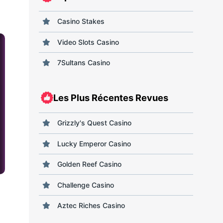
Casino Stakes
Video Slots Casino
7Sultans Casino
Les Plus Récentes Revues
Grizzly's Quest Casino
Lucky Emperor Casino
Golden Reef Casino
Challenge Casino
Aztec Riches Casino