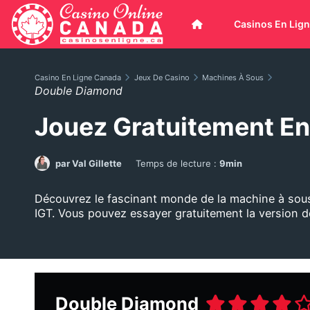
Casinos En Lig
Casino En Ligne Canada
Jeux De Casino
Machines À Sous
Double Diamond
Jouez Gratuitement En
par Val Gillette
Temps de lecture :
9min
Découvrez le fascinant monde de la machine à sous 
IGT. Vous pouvez essayer gratuitement la version de
bonus sans dépôt et des tours gratuits pour tenter
2026.
Double Diamond