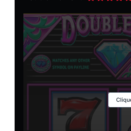
Cliqu