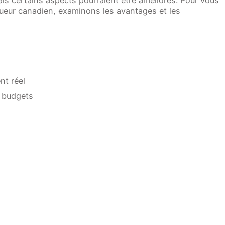
joueur canadien, examinons les avantages et les
nt réel
 budgets