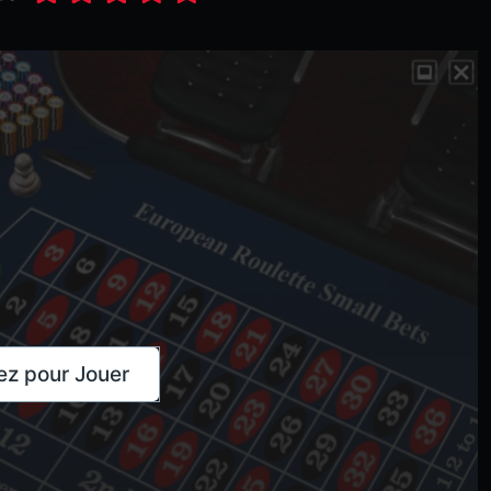
ez pour Jouer