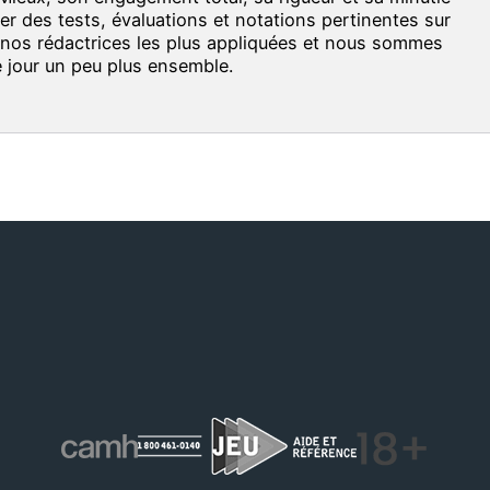
ser des tests, évaluations et notations pertinentes sur
de nos rédactrices les plus appliquées et nous sommes
e jour un peu plus ensemble.