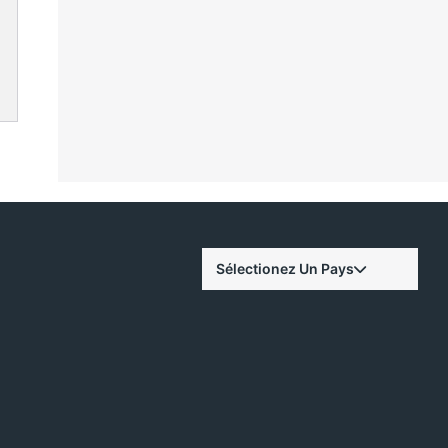
Sélectionez Un Pays