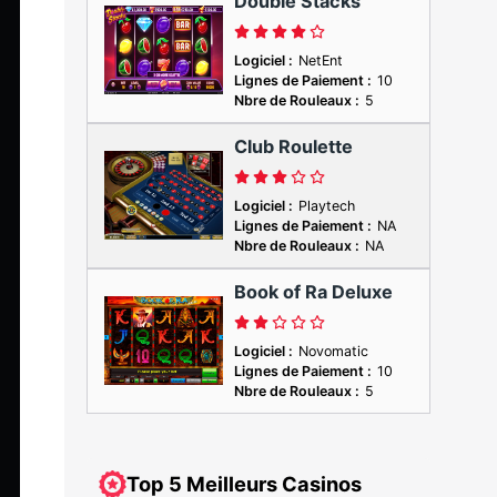
Double Stacks
Logiciel :
NetEnt
Lignes de Paiement :
10
Nbre de Rouleaux :
5
Club Roulette
Logiciel :
Playtech
Lignes de Paiement :
NA
Nbre de Rouleaux :
NA
Book of Ra Deluxe
Logiciel :
Novomatic
Lignes de Paiement :
10
Nbre de Rouleaux :
5
Top 5 Meilleurs Casinos