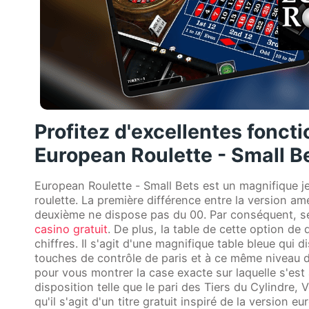
Profitez d'excellentes fonctio
European Roulette - Small B
European Roulette - Small Bets est un magnifique j
roulette. La première différence entre la version am
deuxième ne dispose pas du 00. Par conséquent, se
casino gratuit
. De plus, la table de cette option de 
chiffres. Il s'agit d'une magnifique table bleue qui
touches de contrôle de paris et à ce même niveau d
pour vous montrer la case exacte sur laquelle s'est a
disposition telle que le pari des Tiers du Cylindre, 
qu'il s'agit d'un titre gratuit inspiré de la versio