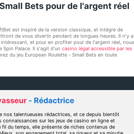
Small Bets pour de l'argent réel
ftBet est inspiré de la version classique, et intègre de
ront de vous divertir pendant de longues heures. Il n'y a
intéressant, et pour en profiter pour de l'argent réel, nou
Spin Palace. Il s'agit d'un
casino légal accessible par les
iterez du jeu European Roulette - Small Bets en toute
vasseur
- Rédactrice
e nos talentueuses rédactrices, et ce depuis bientôt
s connaissances sur les jeux de casino en ligne et
 fil du temps, elle présente de riches contenus de
 Mieux, son engagement total, sa rigueur et sa minutie