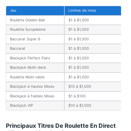
Jeu
Limites de mise
Roulette Golden Ball
$1 à $1,000
Roulette Européenne
$1 à $1,000
Baccarat Super 6
$1 à $1,000
Baccarat
$1 à $1,000
Blackjack Perfect Pairs
$1 à $1,000
Blackjack Multi-deck
$1 à $1,000
Roulette Multi-table
$1 à $1,000
Blackjack à Hautes Mises
$10 à $1,000
Blackjack à Faibles Mises
$1 à $100
Blackjack VIP
$10 à $1,000
Principaux Titres De Roulette En Direct