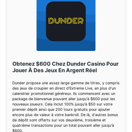
Obtenez $600 Chez Dunder Casino Pour
Jouer À Des Jeux En Argent Réel
Dunder propose une assez large gamme de titres, y compris
des jeux de croupier en direct d'Extreme Live, en plus d'un
calendrier promotionnel généreux. Ils commencent avec un
package de bienvenue pouvant aller jusqu'à $600 pour les
nouveaux joueurs. Cela inclut 100% jusqu'à $50 sur votre
premier dépôt ainsi que 200 tours gratuits pour ajouter
encore plus de valeur à votre bankroll. De là, d'autres bonus
de dépôt sont offerts sur vos deuxième, troisième et
quatrième transactions pour un total pouvant aller jusqu'à
$600.