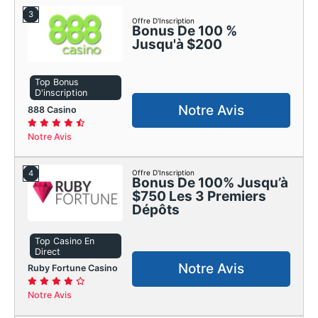
3
Offre D'Inscription
Bonus De 100 %
Jusqu'à $200
Top Bonus
D'inscription
Notre Avis
888 Casino
Notre Avis
4
Offre D'Inscription
Bonus De 100% Jusqu’à
$750 Les 3 Premiers
Dépôts
Top Casino En
Direct
Notre Avis
Ruby Fortune Casino
Notre Avis