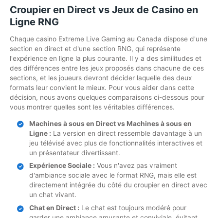
Croupier en Direct vs Jeux de Casino en
Ligne RNG
Chaque casino Extreme Live Gaming au Canada dispose d'une
section en direct et d'une section RNG, qui représente
l'expérience en ligne la plus courante. Il y a des similitudes et
des différences entre les jeux proposés dans chacune de ces
sections, et les joueurs devront décider laquelle des deux
formats leur convient le mieux. Pour vous aider dans cette
décision, nous avons quelques comparaisons ci-dessous pour
vous montrer quelles sont les véritables différences.
Machines à sous en Direct vs Machines à sous en
Ligne :
La version en direct ressemble davantage à un
jeu télévisé avec plus de fonctionnalités interactives et
un présentateur divertissant.
Expérience Sociale :
Vous n'avez pas vraiment
d'ambiance sociale avec le format RNG, mais elle est
directement intégrée du côté du croupier en direct avec
un chat vivant.
Chat en Direct :
Le chat est toujours modéré pour
garder une ambiance amusante et conviviale, évitant