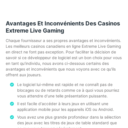
Avantages Et Inconvénients Des Casinos
Extreme Live Gaming
Chaque fournisseur a ses propres avantages et inconvénients.
Les meilleurs casinos canadiens en ligne Extreme Live Gaming
en direct ne font pas exception. Pour faciliter la décision de
savoir si ce développeur de logiciel est un bon choix pour vous
en tant qu'individu, nous avons ci-dessous certains des
avantages et inconvénients que nous voyons avec ce qu'ils
offrent aux joueurs.
Le logiciel lui-même est rapide et ne connaît pas de
blocages ou de retards comme ce à quoi vous pourriez
vous attendre d'une telle présentation puissante.
Il est facile d'accéder à leurs jeux en utilisant une
application mobile pour les appareils iOS ou Android.
Vous avez une plus grande profondeur dans la sélection
des jeux avec les titres de jeux de table standard que