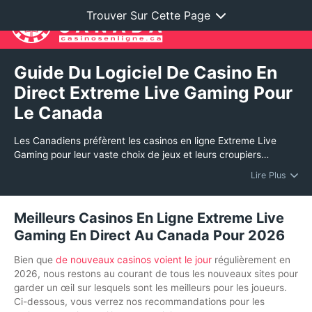
Trouver Sur Cette Page
Guide Du Logiciel De Casino En
Direct Extreme Live Gaming Pour
Le Canada
Les Canadiens préfèrent les casinos en ligne Extreme Live
Gaming pour leur vaste choix de jeux et leurs croupiers
professionnels. Ces casinos offrent une expérience similaire à
Lire Plus
celle des établissements physiques haut de gamme et sont
reconnus pour leur excellente offre en croupiers en direct et
leur variété de titres, convenant à presque tous les joueurs.
Meilleurs Casinos En Ligne Extreme Live
Gaming En Direct Au Canada Pour 2026
Bien que
de nouveaux casinos voient le jour
régulièrement en
2026, nous restons au courant de tous les nouveaux sites pour
garder un œil sur lesquels sont les meilleurs pour les joueurs.
Ci-dessous, vous verrez nos recommandations pour les