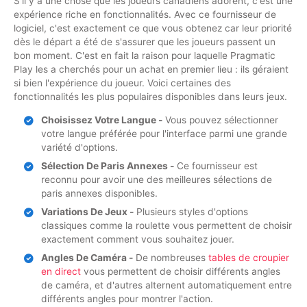
S'il y a une chose que les joueurs canadiens adorent, c'est une
expérience riche en fonctionnalités. Avec ce fournisseur de
logiciel, c'est exactement ce que vous obtenez car leur priorité
dès le départ a été de s'assurer que les joueurs passent un
bon moment. C'est en fait la raison pour laquelle Pragmatic
Play les a cherchés pour un achat en premier lieu : ils géraient
si bien l'expérience du joueur. Voici certaines des
fonctionnalités les plus populaires disponibles dans leurs jeux.
Choisissez Votre Langue -
Vous pouvez sélectionner
votre langue préférée pour l'interface parmi une grande
variété d'options.
Sélection De Paris Annexes -
Ce fournisseur est
reconnu pour avoir une des meilleures sélections de
paris annexes disponibles.
Variations De Jeux -
Plusieurs styles d'options
classiques comme la roulette vous permettent de choisir
exactement comment vous souhaitez jouer.
Angles De Caméra -
De nombreuses
tables de croupier
en direct
vous permettent de choisir différents angles
de caméra, et d'autres alternent automatiquement entre
différents angles pour montrer l'action.