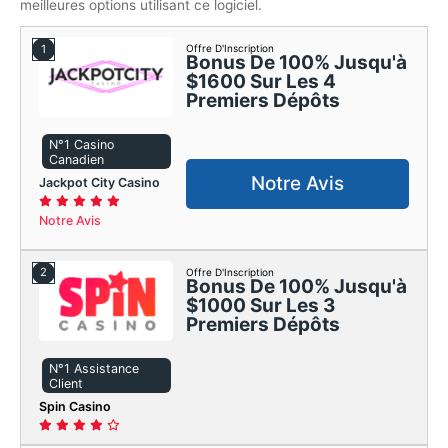
meilleures options utilisant ce logiciel.
1
Offre D'Inscription
Bonus De 100% Jusqu'à
$1600 Sur Les 4
Premiers Dépôts
N°1 Casino
Canadien
Notre Avis
Jackpot City Casino
Notre Avis
2
Offre D'Inscription
Bonus De 100% Jusqu'à
$1000 Sur Les 3
Premiers Dépôts
N°1 Assistance
Client
Spin Casino