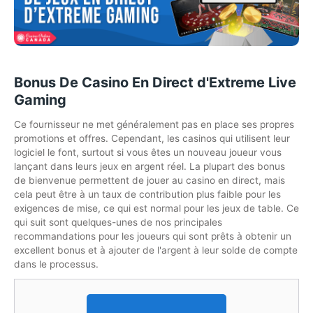
Bonus De Casino En Direct d'Extreme Live
Gaming
Ce fournisseur ne met généralement pas en place ses propres
promotions et offres. Cependant, les casinos qui utilisent leur
logiciel le font, surtout si vous êtes un nouveau joueur vous
lançant dans leurs jeux en argent réel. La plupart des bonus
de bienvenue permettent de jouer au casino en direct, mais
cela peut être à un taux de contribution plus faible pour les
exigences de mise, ce qui est normal pour les jeux de table. Ce
qui suit sont quelques-unes de nos principales
recommandations pour les joueurs qui sont prêts à obtenir un
excellent bonus et à ajouter de l'argent à leur solde de compte
dans le processus.