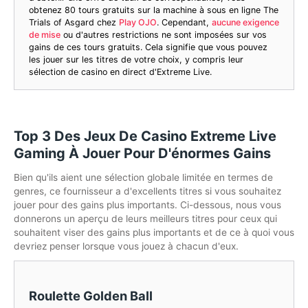
obtenez 80 tours gratuits sur la machine à sous en ligne The
Trials of Asgard chez
Play OJO
. Cependant,
aucune exigence
de mise
ou d'autres restrictions ne sont imposées sur vos
gains de ces tours gratuits. Cela signifie que vous pouvez
les jouer sur les titres de votre choix, y compris leur
sélection de casino en direct d'Extreme Live.
Top 3 Des Jeux De Casino Extreme Live
Gaming À Jouer Pour D'énormes Gains
Bien qu'ils aient une sélection globale limitée en termes de
genres, ce fournisseur a d'excellents titres si vous souhaitez
jouer pour des gains plus importants. Ci-dessous, nous vous
donnerons un aperçu de leurs meilleurs titres pour ceux qui
souhaitent viser des gains plus importants et de ce à quoi vous
devriez penser lorsque vous jouez à chacun d'eux.
Roulette Golden Ball