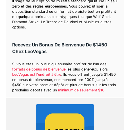
Il s'agit de leur option de roulette standard qui utilise un seul
zéro et des règles européennes. Vous pouvez utiliser la
disposition standard ou un format de piste tout en profitant
de quelques paris annexes atypiques tels que Wolf Gold,
Diamond Strike, Le Trésor de Da Vinci et plusieurs autres
options.
Recevez Un Bonus De Bienvenue De $1450
Chez LeoVegas
Si vous êtes un joueur qui souhaite profiter de l'un des
forfaits de bonus de bienvenue
les plus généreux, alors
LeoVegas est l'endroit à être
. Ils vous offrent jusqu'à $1,450
en bonus de bienvenue, commençant par 200% jusqu'à
$450 sur votre premier dépôt et plus de bonus sur les trois
prochains dépôts avec un
minimum de seulement $10
.