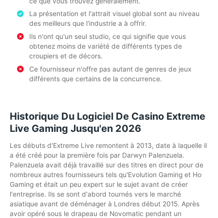
ce que vous trouvez généralement.
La présentation et l'attrait visuel global sont au niveau
des meilleurs que l'industrie a à offrir.
Ils n'ont qu'un seul studio, ce qui signifie que vous
obtenez moins de variété de différents types de
croupiers et de décors.
Ce fournisseur n'offre pas autant de genres de jeux
différents que certains de la concurrence.
Historique Du Logiciel De Casino Extreme
Live Gaming Jusqu'en 2026
Les débuts d'Extreme Live remontent à 2013, date à laquelle il
a été créé pour la première fois par Darwyn Palenzuela.
Palenzuela avait déjà travaillé sur des titres en direct pour de
nombreux autres fournisseurs tels qu'Evolution Gaming et Ho
Gaming et était un peu expert sur le sujet avant de créer
l'entreprise. Ils se sont d'abord tournés vers le marché
asiatique avant de déménager à Londres début 2015. Après
avoir opéré sous le drapeau de Novomatic pendant un