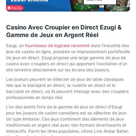
Casino Avec Croupier en Direct Ezugi &
Gamme de Jeux en Argent Réel
Ezugi, un
fournisseur de logiciels renommé
dans l'industrie des
jeux de casino en ligne, possède un impressionnant portefeuille
de jeux en direct. Ezugi propose une large gamme de jeux de
casino avec croupiers en direct qui apportent l'excitation d'un
site terrestre directement sur les écrans des joueurs.
Les joueurs peuvent se délecter de jeux de table classiques
tels que le blackjack en direct, la roulette en direct et le
baccarat en direct, où ils peuvent interagir avec des croupiers
professionnels en temps réel.
L'un des points forts de la gamme de jeux en direct d'Ezugi
pour les joueurs de casino canadiens est sa sélection de jeux
de type émission. Ces jeux combinent des éléments de jeux
traditionnels en argent réel avec des formats divertissants et
interactifs. Parmi les titres populaires, citons Live Andar Bahar,