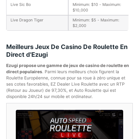
Live Sic Bo
Minimum: $10 - Maximum:
$10,000
Live Dragon Tiger
Minimum: $5 - Maximum:
$2,000
Meilleurs Jeux De Casino De Roulette En
Direct d'Ezugi
Ezugi propose une gamme de jeux de casino de roulette en
direct populaires
. Parmi leurs meilleurs choix figurent la
Roulette Européenne, connue pour sa roue à zéro unique et
ses cotes favorables, EZ Dealer Live Roulette avec un RTP
(Retour au Joueur) de 97,30%, et Auto Roulette qui est
disponible 24h/24 sur mobile et ordinateur.