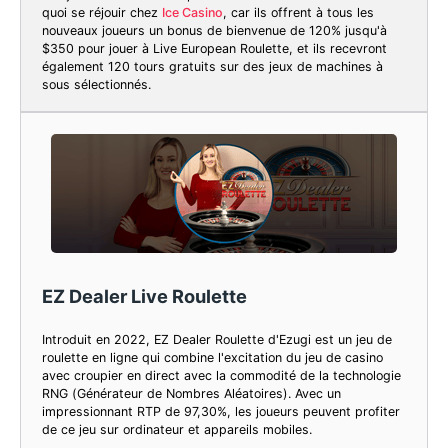
quoi se réjouir chez
Ice Casino
, car ils offrent à tous les
nouveaux joueurs un bonus de bienvenue de 120% jusqu'à
$350 pour jouer à Live European Roulette, et ils recevront
également 120 tours gratuits sur des jeux de machines à
sous sélectionnés.
EZ Dealer Live Roulette
Introduit en 2022, EZ Dealer Roulette d'Ezugi est un jeu de
roulette en ligne qui combine l'excitation du jeu de casino
avec croupier en direct avec la commodité de la technologie
RNG (Générateur de Nombres Aléatoires). Avec un
impressionnant RTP de 97,30%, les joueurs peuvent profiter
de ce jeu sur ordinateur et appareils mobiles.