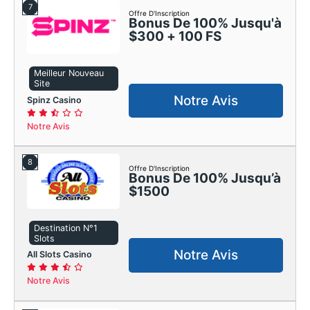
7
Offre D'Inscription
Bonus De 100% Jusqu'à
$300 + 100 FS
Meilleur Nouveau
Site
Notre Avis
Spinz Casino
Notre Avis
8
Offre D'Inscription
Bonus De 100% Jusqu’à
$1500
Destination N°1
Slots
Notre Avis
All Slots Casino
Notre Avis