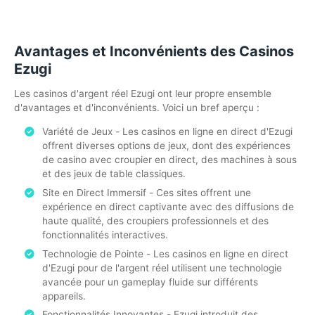
Avantages et Inconvénients des Casinos
Ezugi
Les casinos d'argent réel Ezugi ont leur propre ensemble
d'avantages et d'inconvénients. Voici un bref aperçu :
Variété de Jeux - Les casinos en ligne en direct d'Ezugi
offrent diverses options de jeux, dont des expériences
de casino avec croupier en direct, des machines à sous
et des jeux de table classiques.
Site en Direct Immersif - Ces sites offrent une
expérience en direct captivante avec des diffusions de
haute qualité, des croupiers professionnels et des
fonctionnalités interactives.
Technologie de Pointe - Les casinos en ligne en direct
d'Ezugi pour de l'argent réel utilisent une technologie
avancée pour un gameplay fluide sur différents
appareils.
Fonctionnalités Innovantes - Ezugi introduit des