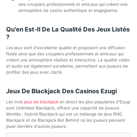
des croupiers professionnels et amicaux qui créent une
atmosphère de casino authentique et engageante.
Qu'en Est-Il De La Qualité Des Jeux Listés
?
Les jeux sont d'excellente qualité et proposent une diffusion
fluide ainsi que des croupiers professionnels et amicaux qui
créent une atmosphère réaliste et interactive. La qualité vidéo
et audio est également excellente, permettant aux joueurs de
profiter des jeux avec clarté.
Jeux De Blackjack Des Casinos Ezugi
Les trois
jeux de blackjack
en direct les plus populaires d'Ezugi
sont Unlimited Blackjack, offrant une capacité de joueurs
illimitée ; Hybrid Blackjack qui est un mélange de jeux RNG
Blackjack et de Blackjack Bet Behind où les joueurs peuvent
jouer derrière d'autres joueurs.