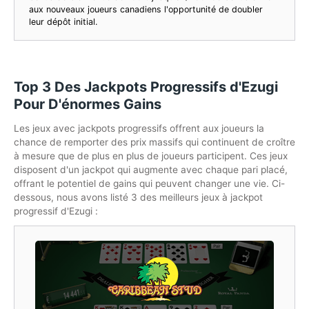
aux nouveaux joueurs canadiens l'opportunité de doubler
leur dépôt initial.
Top 3 Des Jackpots Progressifs d'Ezugi
Pour D'énormes Gains
Les jeux avec jackpots progressifs offrent aux joueurs la
chance de remporter des prix massifs qui continuent de croître
à mesure que de plus en plus de joueurs participent. Ces jeux
disposent d'un jackpot qui augmente avec chaque pari placé,
offrant le potentiel de gains qui peuvent changer une vie. Ci-
dessous, nous avons listé 3 des meilleurs jeux à jackpot
progressif d'Ezugi :