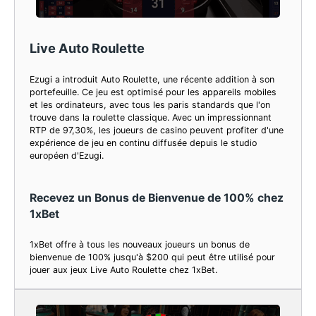
Live Auto Roulette
Ezugi a introduit Auto Roulette, une récente addition à son
portefeuille. Ce jeu est optimisé pour les appareils mobiles
et les ordinateurs, avec tous les paris standards que l'on
trouve dans la roulette classique. Avec un impressionnant
RTP de 97,30%, les joueurs de casino peuvent profiter d'une
expérience de jeu en continu diffusée depuis le studio
européen d'Ezugi.
Recevez un Bonus de Bienvenue de 100% chez
1xBet
1xBet offre à tous les nouveaux joueurs un bonus de
bienvenue de 100% jusqu'à $200 qui peut être utilisé pour
jouer aux jeux Live Auto Roulette chez 1xBet.