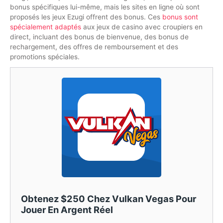
bonus spécifiques lui-même, mais les sites en ligne où sont
proposés les jeux Ezugi offrent des bonus. Ces
bonus sont
spécialement adaptés
aux jeux de casino avec croupiers en
direct, incluant des bonus de bienvenue, des bonus de
rechargement, des offres de remboursement et des
promotions spéciales.
Obtenez $250 Chez Vulkan Vegas Pour
Jouer En Argent Réel