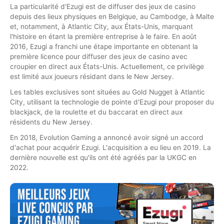
La particularité d'Ezugi est de diffuser des jeux de casino
depuis des lieux physiques en Belgique, au Cambodge, à Malte
et, notamment, à Atlantic City, aux États-Unis, marquant
l'histoire en étant la première entreprise à le faire. En août
2016, Ezugi a franchi une étape importante en obtenant la
première licence pour diffuser des jeux de casino avec
croupier en direct aux États-Unis. Actuellement, ce privilège
est limité aux joueurs résidant dans le New Jersey.
Les tables exclusives sont situées au Gold Nugget à Atlantic
City, utilisant la technologie de pointe d'Ezugi pour proposer du
blackjack, de la roulette et du baccarat en direct aux
résidents du New Jersey.
En 2018, Evolution Gaming a annoncé avoir signé un accord
d'achat pour acquérir Ezugi. L'acquisition a eu lieu en 2019. La
dernière nouvelle est qu'ils ont été agréés par la UKGC en
2022.