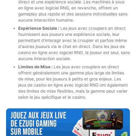
direct et une expérience sociale. Les machines à sous
en ligne avec logiciel RNG, en revanche, offrent un
gameplay plus rapide et des sessions individuelles sans
aucune interaction humaine.
Expérience Sociale :
Les jeux avec croupiers en direct
fournissent aux joueurs une expérience sociale, leur
permettant d'interagir avec le croupier et parfois même
d'autres joueurs via le chat en direct. Dans les jeux de
casino en ligne avec logiciel RNG, le joueur est seul, sans
aucune interaction sociale.
Limites de Mise :
Les jeux avec croupiers en direct
offrent généralement une gamme plus large de limites
de mise, pour les joueurs à petits et gros enjeux. Les
jeux de casino en ligne avec logiciel RNG ont également
des limites de mise flexibles, mais la gamme peut varier
selon le jeu spécifique et le casino.