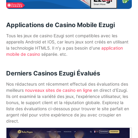
Applications de Casino Mobile Ezugi
Tous les jeux de casino Ezugi sont compatibles avec les
appareils Android et IOS, car leurs jeux sont créés en utilisant
la technologie HTML5. Il n'y a pas besoin d'une
application
mobile de casino
séparée. etc.
Derniers Casinos Ezugi Évalués
Nos rédacteurs ont récemment effectué des évaluations des
meilleurs
nouveaux sites de casino en ligne
en direct d'Ezugi.
Ils ont examiné la variété des jeux, l'expérience utilisateur, les
bonus, le support client et la réputation globale. Explorez la
liste des évaluations ci-dessous pour trouver le site parfait en
argent réel pour votre expérience de jeu avec croupier en
direct.