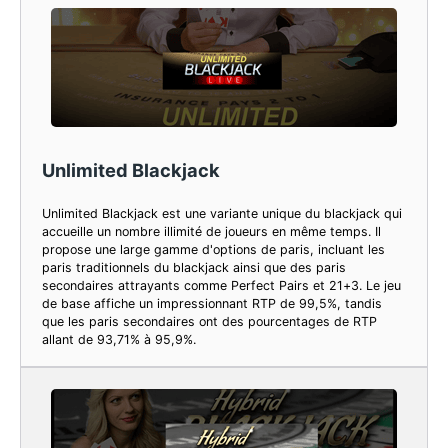
Unlimited Blackjack
Unlimited Blackjack est une variante unique du blackjack qui
accueille un nombre illimité de joueurs en même temps. Il
propose une large gamme d'options de paris, incluant les
paris traditionnels du blackjack ainsi que des paris
secondaires attrayants comme Perfect Pairs et 21+3. Le jeu
de base affiche un impressionnant RTP de 99,5%, tandis
que les paris secondaires ont des pourcentages de RTP
allant de 93,71% à 95,9%.