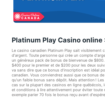
Platinum Play Casino online 
Le casino canadien Platinum Play sait visiblement 
d'argent. Toute personne qui crée un compte d'arge
un généreux pack de bonus de bienvenue de $800. 
$400 pour le premier et de $200 pour les deux suiv
va sans dire que ce bonus d'inscription est idéal 
canadien. Vous conviendrez aussi que ce bonus de 
qu'un faible bonus sans dépôt. Mais attention ! Le
cas sur la plupart des casinos en ligne québécois, 
et conditions à lire attentivement pour éviter toute 
exemple parier 70 fois le bonus reçu avant d'espére