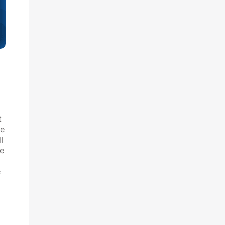
t
de
l
te
e