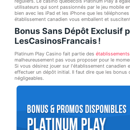
réguliers. Le casino québécois Platinum Play a égale
utilisateurs qui sont passionnés par le jeu mobile 
bien avec les iPad et les iPhone que les téléphones
établissement canadien vous emballent et suscitent 
Bonus Sans Dépôt Exclusif p
LesCasinosFrancais !
Platinum Play Casino fait partie des
établissements 
malheureusement pas vous proposer pour le moment 
Si vous désirez jouer sur l'établissement canadien 
effectuer un dépôt initial. Il faut dire que les bonus
négligeables.