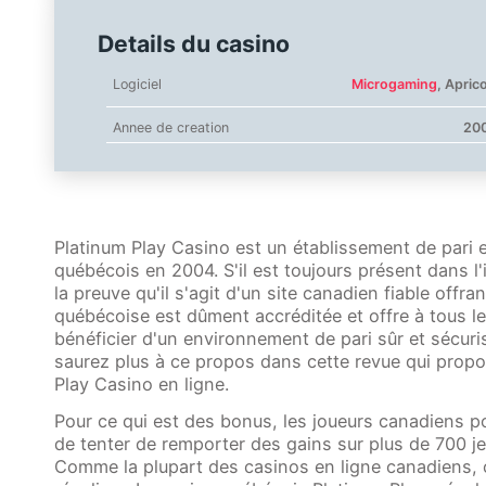
Details du casino
Logiciel
Microgaming
, Apric
Annee de creation
20
Platinum Play Casino est un établissement de pari e
québécois en 2004. S'il est toujours présent dans l'
la preuve qu'il s'agit d'un site canadien fiable offra
québécoise est dûment accréditée et offre à tous le
bénéficier d'un environnement de pari sûr et sécurisé
saurez plus à ce propos dans cette revue qui propo
Play Casino en ligne.
Pour ce qui est des bonus, les joueurs canadiens po
de tenter de remporter des gains sur plus de 700 je
Comme la plupart des casinos en ligne canadiens, c