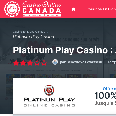
Casinos En Lig
Casino En Ligne Canada
Platinum Play Casino
Platinum Play Casino :
par Geneviève Levasseur
Temp
Offre d
100%
Jusqu'à 