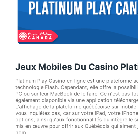
Jeux Mobiles Du Casino Pla
Platinum Play Casino en ligne est une plateforme a
technologie Flash. Cependant, elle offre la possibili
PC ou sur leur MacBook de le faire. Ce n'est pas to
également disponible via une application télécharge
L'affichage de la plateforme québécoise sur mobile 
vous inquiétez pas, car sur votre iPad, votre iPhon
options, ainsi qu'aux fonctionnalités qu'intègre le 
mis en œuvre pour offrir aux Québécois qui aiment 
nom.