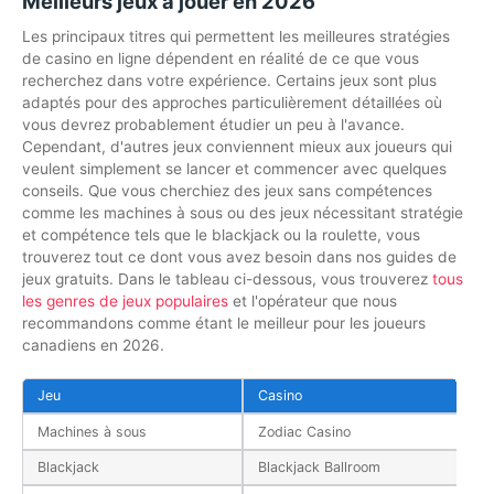
Meilleurs jeux à jouer en 2026
Les principaux titres qui permettent les meilleures stratégies
de casino en ligne dépendent en réalité de ce que vous
recherchez dans votre expérience. Certains jeux sont plus
adaptés pour des approches particulièrement détaillées où
vous devrez probablement étudier un peu à l'avance.
Cependant, d'autres jeux conviennent mieux aux joueurs qui
veulent simplement se lancer et commencer avec quelques
conseils. Que vous cherchiez des jeux sans compétences
comme les machines à sous ou des jeux nécessitant stratégie
et compétence tels que le blackjack ou la roulette, vous
trouverez tout ce dont vous avez besoin dans nos guides de
jeux gratuits. Dans le tableau ci-dessous, vous trouverez
tous
les genres de jeux populaires
et l'opérateur que nous
recommandons comme étant le meilleur pour les joueurs
canadiens en 2026.
Jeu
Casino
Machines à sous
Zodiac Casino
Blackjack
Blackjack Ballroom