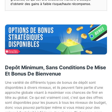
d'obtenir des gains à faible risque/haute récompense.
Depôt Minimum, Sans Conditions De Mise
Et Bonus De Bienvenue
Une variété de différents types de bonus de dépôt sont
disponibles à divers niveaux, et ils peuvent faire partie d'une
approche globale visant à maximiser vos chances de finir en
tête au global. Ce qui est vraiment cool, c'est que des offres
sont disponibles pour les joueurs à tous les niveaux de budget,
donc vous pouvez participer même si vous misez pour des