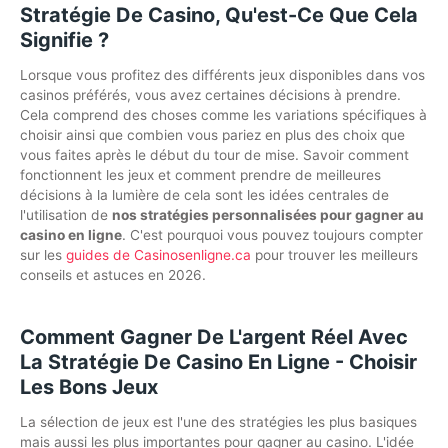
Stratégie De Casino, Qu'est-Ce Que Cela
Signifie ?
Lorsque vous profitez des différents jeux disponibles dans vos
casinos préférés, vous avez certaines décisions à prendre.
Cela comprend des choses comme les variations spécifiques à
choisir ainsi que combien vous pariez en plus des choix que
vous faites après le début du tour de mise. Savoir comment
fonctionnent les jeux et comment prendre de meilleures
décisions à la lumière de cela sont les idées centrales de
l'utilisation de
nos stratégies personnalisées pour gagner au
casino en ligne
. C'est pourquoi vous pouvez toujours compter
sur les
guides de Casinosenligne.ca
pour trouver les meilleurs
conseils et astuces en 2026.
Comment Gagner De L'argent Réel Avec
La Stratégie De Casino En Ligne - Choisir
Les Bons Jeux
La sélection de jeux est l'une des stratégies les plus basiques
mais aussi les plus importantes pour gagner au casino. L'idée