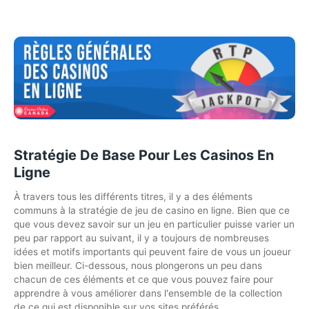
Stratégie De Base Pour Les Casinos En
Ligne
À travers tous les différents titres, il y a des éléments
communs à la stratégie de jeu de casino en ligne. Bien que ce
que vous devez savoir sur un jeu en particulier puisse varier un
peu par rapport au suivant, il y a toujours de nombreuses
idées et motifs importants qui peuvent faire de vous un joueur
bien meilleur. Ci-dessous, nous plongerons un peu dans
chacun de ces éléments et ce que vous pouvez faire pour
apprendre à vous améliorer dans l'ensemble de la collection
de ce qui est disponible sur vos sites préférés.