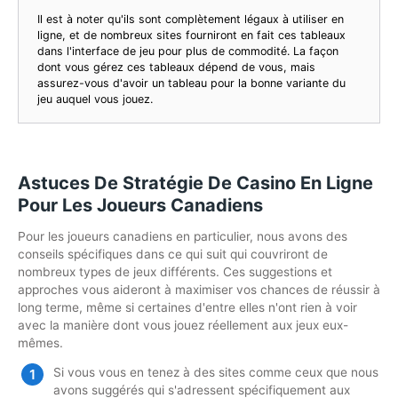
Il est à noter qu'ils sont complètement légaux à utiliser en
ligne, et de nombreux sites fourniront en fait ces tableaux
dans l'interface de jeu pour plus de commodité. La façon
dont vous gérez ces tableaux dépend de vous, mais
assurez-vous d'avoir un tableau pour la bonne variante du
jeu auquel vous jouez.
Astuces De Stratégie De Casino En Ligne
Pour Les Joueurs Canadiens
Pour les joueurs canadiens en particulier, nous avons des
conseils spécifiques dans ce qui suit qui couvriront de
nombreux types de jeux différents. Ces suggestions et
approches vous aideront à maximiser vos chances de réussir à
long terme, même si certaines d'entre elles n'ont rien à voir
avec la manière dont vous jouez réellement aux jeux eux-
mêmes.
Si vous vous en tenez à des sites comme ceux que nous
avons suggérés qui s'adressent spécifiquement aux