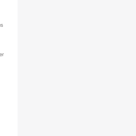
us
er