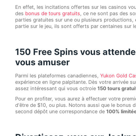
En effet, les incitations offertes sur les casinos v
des
bonus de tours gratuits
, ce ne sont pas des so
parties gratuites sur une ou plusieurs productions,
partie sur le jeu, ils sont offerts par centaines sur 
150 Free Spins vous attende
vous amuser
Parmi les plateformes canadiennes,
Yukon Gold Ca
expérience en ligne palpitante. Dès votre arrivée s
assez intéressant qui vous octroie
150 tours gratu
Pour en profiter, vous aurez à effectuer votre premi
d'être de $10, ou plus. Notons aussi que le bonus
second dépôt une correspondance de
100% limité