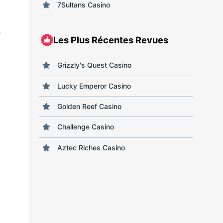
7Sultans Casino
e
Les Plus Récentes Revues
Grizzly's Quest Casino
Lucky Emperor Casino
Golden Reef Casino
Challenge Casino
Aztec Riches Casino