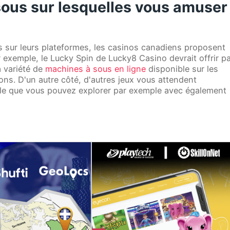
ous sur lesquelles vous amuser
 sur leurs plateformes, les casinos canadiens proposent
 exemple, le Lucky Spin de Lucky8 Casino devrait offrir p
a variété de
machines à sous en ligne
disponible sur les
tions. D'un autre côté, d'autres jeux vous attendent
able que vous pouvez explorer par exemple avec également