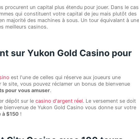
ous procurent un capital plus étendu pour jouer. Dans le cas
mmes qui constituent votre capital de jeu mais plutôt des
 en majorité des machines à sous. Un tour équivalant à un
les meilleurs casinos.
nt sur Yukon Gold Casino pour
sino
est l'une de celles qui réserve aux joueurs une
ur le site, vous pouvez réclamer un bonus de bienvenue
its pour vous amuser
.
er dépôt sur le
casino d'argent réel
. Le versement se doit
 de bienvenue de Yukon Gold Casino vous donne sur votre
e à $150
!