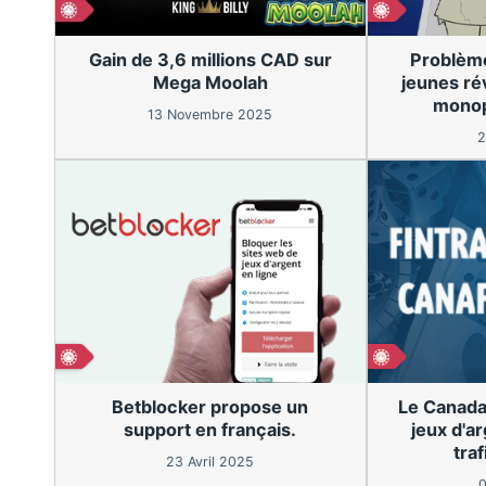
Gain de 3,6 millions CAD sur
Problème
Mega Moolah
jeunes rév
monop
13 Novembre 2025
2
Betblocker propose un
Le Canada
support en français.
jeux d'ar
tra
23 Avril 2025
0