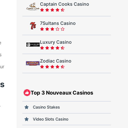
Captain Cooks Casino
7Sultans Casino
Luxury Casino
e
s
Zodiac Casino
ur
rs
Top 3 Nouveaux Casinos
r
Casino Stakes
Video Slots Casino