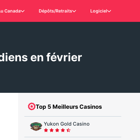
Au Canada
Dépôts/Retraits
Logiciel
diens en février
Top 5 Meilleurs Casinos
Yukon Gold Casino