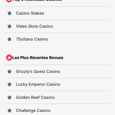
Casino Stakes
Video Slots Casino
7Sultans Casino
Les Plus Récentes Revues
Grizzly's Quest Casino
Lucky Emperor Casino
Golden Reef Casino
Challenge Casino