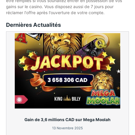
être remplies si vous souhaitez entrer en possession de vos
gains sur le casino. Vous disposez aussi de 7 jours pour
réclamer l'offre après l'ouverture de votre compte.
Dernières Actualités
Gain de 3,6 millions CAD sur Mega Moolah
13 Novembre 2025