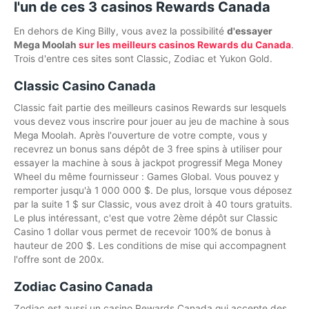
l'un de ces 3 casinos Rewards Canada
En dehors de King Billy, vous avez la possibilité
d'essayer
Mega Moolah
sur les meilleurs casinos Rewards du Canada
.
Trois d'entre ces sites sont Classic, Zodiac et Yukon Gold.
Classic Casino Canada
Classic fait partie des meilleurs casinos Rewards sur lesquels
vous devez vous inscrire pour jouer au jeu de machine à sous
Mega Moolah. Après l'ouverture de votre compte, vous y
recevrez un bonus sans dépôt de 3 free spins à utiliser pour
essayer la machine à sous à jackpot progressif Mega Money
Wheel du même fournisseur : Games Global. Vous pouvez y
remporter jusqu'à 1 000 000 $. De plus, lorsque vous déposez
par la suite 1 $ sur Classic, vous avez droit à 40 tours gratuits.
Le plus intéressant, c'est que votre 2ème dépôt sur Classic
Casino 1 dollar vous permet de recevoir 100% de bonus à
hauteur de 200 $. Les conditions de mise qui accompagnent
l'offre sont de 200x.
Zodiac Casino Canada
Zodiac est aussi un casino Rewards Canada qui accepte des