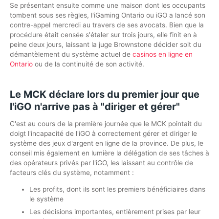
Se présentant ensuite comme une maison dont les occupants
tombent sous ses règles, l'iGaming Ontario ou iGO a lancé son
contre-appel mercredi au travers de ses avocats. Bien que la
procédure était censée s'étaler sur trois jours, elle finit en à
peine deux jours, laissant la juge Brownstone décider soit du
démantèlement du système actuel de
casinos en ligne en
Ontario
ou de la continuité de son activité.
Le MCK déclare lors du premier jour que
l'iGO n'arrive pas à "diriger et gérer"
C'est au cours de la première journée que le MCK pointait du
doigt l'incapacité de l'iGO à correctement gérer et diriger le
système des jeux d'argent en ligne de la province. De plus, le
conseil mis également en lumière la délégation de ses tâches à
des opérateurs privés par l'iGO, les laissant au contrôle de
facteurs clés du système, notamment :
Les profits, dont ils sont les premiers bénéficiaires dans
le système
Les décisions importantes, entièrement prises par leur